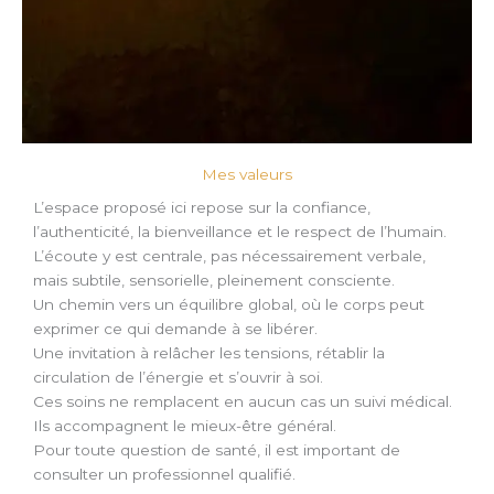
Mes valeurs
L’espace proposé ici repose sur la confiance,
l’authenticité, la bienveillance et le respect de l’humain.
L’écoute y est centrale, pas nécessairement verbale,
mais subtile, sensorielle, pleinement consciente.
Un chemin vers un équilibre global, où le corps peut
exprimer ce qui demande à se libérer.
Une invitation à relâcher les tensions, rétablir la
circulation de l’énergie et s’ouvrir à soi.
Ces soins ne remplacent en aucun cas un suivi médical.
Ils accompagnent le mieux-être général.
Pour toute question de santé, il est important de
consulter un professionnel qualifié.